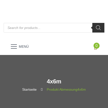
Products
search
0
MENÜ
4x6m
Startseite
Produkt Abmessung
4x6m