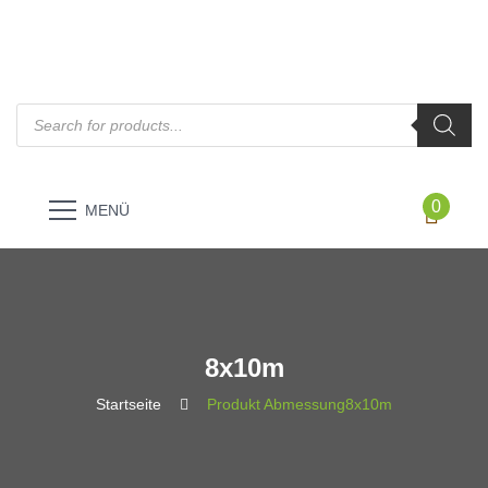
Products
search
0
MENÜ
8x10m
Startseite
Produkt Abmessung
8x10m