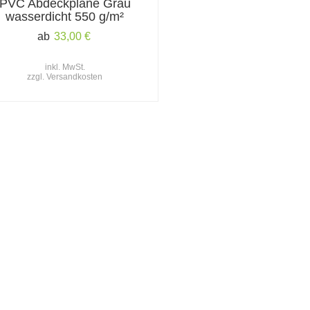
PVC Abdeckplane Grau
wasserdicht 550 g/m²
ab
33,00
€
inkl. MwSt.
zzgl.
Versandkosten
ktwelt
Informationen