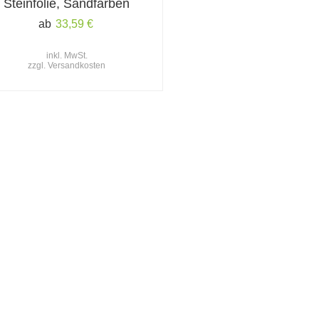
Steinfolie, Sandfarben
ab
33,59
€
inkl. MwSt.
zzgl.
Versandkosten
ktwelt
Informationen