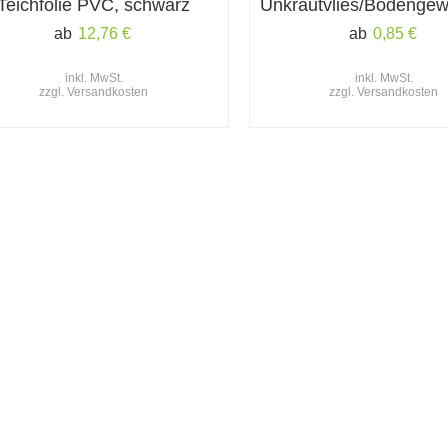
Teichfolie PVC, schwarz
Unkrautvlies/Bodengew
ab
12,76
€
ab
0,85
€
inkl. MwSt.
inkl. MwSt.
zzgl.
Versandkosten
zzgl.
Versandkosten
ktwelt
Informationen