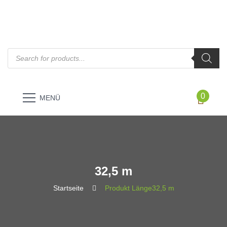
Products
search
0
MENÜ
32,5 m
Startseite
Produkt Länge
32,5 m