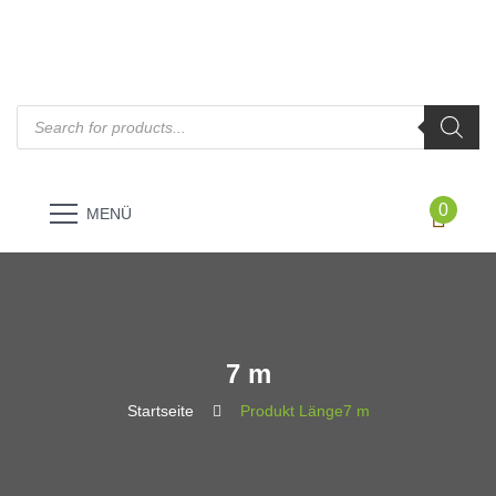
Products
search
0
MENÜ
7 m
Startseite
Produkt Länge
7 m