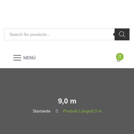
Products
search
0
MENÜ
9,0 m
Startseite
Produkt Länge
9,0 m