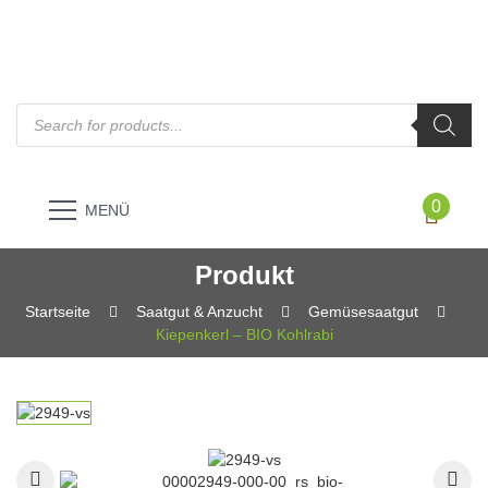
Products
search
0
MENÜ
Produkt
Startseite
Saatgut & Anzucht
Gemüsesaatgut
Kiepenkerl – BIO Kohlrabi