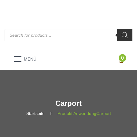
Products
search
0
MENÜ
Carport
Startseite
Produkt Anwendung
Carport