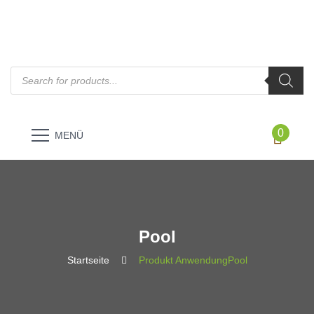
Products
search
0
MENÜ
Pool
Startseite
Produkt Anwendung
Pool