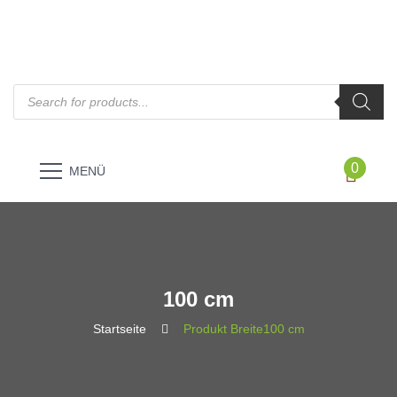
Products
search
0
MENÜ
100 cm
Startseite
Produkt Breite
100 cm