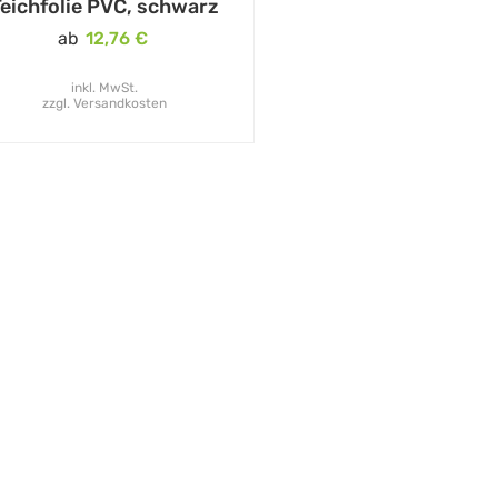
eichfolie PVC, schwarz
ab
12,76
€
inkl. MwSt.
zzgl.
Versandkosten
ktwelt
Informationen