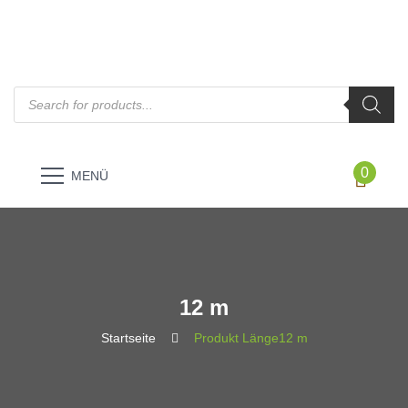
Products
search
0
MENÜ
12 m
Startseite
Produkt Länge
12 m