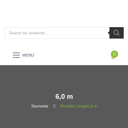
Products
search
0
MENÜ
6,0 m
Startseite
Produkt Länge
6,0 m